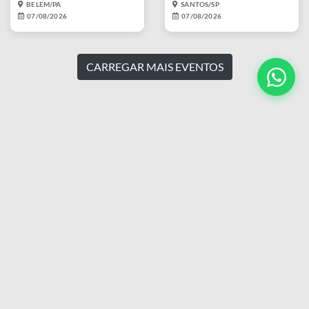
20h30
BELEM/PA
SANTOS/SP
07/08/2026
07/08/2026
CARREGAR MAIS EVENTOS