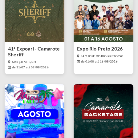
41ª Expoari - Camarote
Expo Rio Preto 2026
Sheriff
SAO JOSE DO RIO PRETO/SP
de 01/08 até 16/08/2026
ARIQUEMES/RO
de 31/07 até 09/08/2026