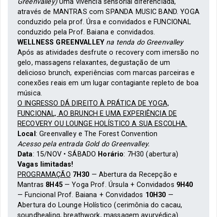
Greenvalley)
Uma vivência sensorial diferenciada,
através de MANTRAS com SPANDA MUSIC BAND. YOGA
conduzido pela prof. Úrsa e convidados e FUNCIONAL
conduzido pela Prof. Baiana e convidados.
WELLNESS GREENVALLEY
na tenda do Greenvalley
Após as atividades desfrute o recovery com imersão no
gelo, massagens relaxantes, degustação de um
delicioso brunch, experiências com marcas parceiras e
conexões reais em um lugar contagiante repleto de boa
música.
O INGRESSO DÁ DIREITO À PRÁTICA DE YOGA,
FUNCIONAL, AO BRUNCH E UMA EXPERIÊNCIA DE
RECOVERY OU LOUNGE HOLÍSTICO A SUA ESCOLHA.
Local
: Greenvalley e The Forest Convention
Acesso pela entrada Gold do Greenvalley.
Data
: 15/NOV • SÁBADO
Horário
: 7H30 (abertura)
Vagas limitadas!
PROGRAMAÇÃO
7H30
— Abertura da Recepção e
Mantras
8H45
— Yoga Prof. Úrsula + Convidados
9H40
— Funcional Prof. Baiana + Convidados
10H30
—
Abertura do Lounge Holístico (cerimônia do cacau,
soundhealing, breathwork, massagem ayurvédica).