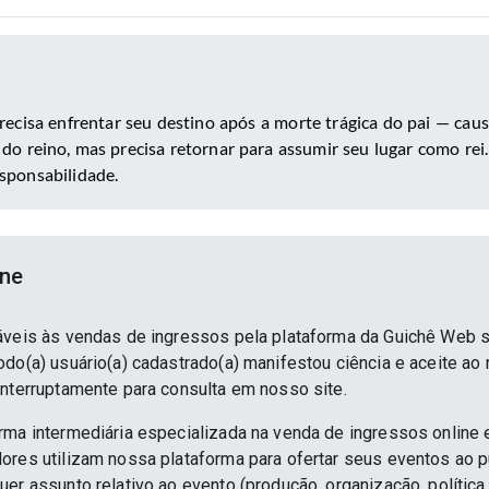
precisa enfrentar seu destino após a morte trágica do pai — caus
e do reino, mas precisa retornar para assumir seu lugar como rei
sponsabilidade.
ine
áveis às vendas de ingressos pela plataforma da Guichê Web 
do(a) usuário(a) cadastrado(a) manifestou ciência e aceite ao
interruptamente para consulta em nosso site.
rma intermediária especializada na venda de ingressos online 
ores utilizam nossa plataforma para ofertar seus eventos ao p
er assunto relativo ao evento (produção, organização, política