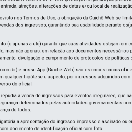
-entrada, atrações, alterações de datas e/ou local de realização
revisto nos Termos de Uso, a obrigação da Guichê Web se limit
endas dos ingressos, garantindo sua usabilidade perante os(a
nto (e apenas a ele) garantir que suas atividades estejam em 
indo, mas não apenas, em relação aos documentos necessários pa
namento, divulgação e cumprimento de protocolos de políticas sa
.com.br) e nosso App (Guichê Web) são os únicos canais ofici
 qualquer hipótese e aspecto, por ingressos adquiridos com 
erso do oficial.
 repudia a venda de ingressos para eventos irregulares, que n
segurança determinados pelas autoridades governamentais co
rança de todos.
rigatória a apresentação do ingresso impresso e assinado ou e
com documento de identificação oficial com foto.