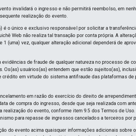
ento invalidará o ingresso e não permitirá reembolso, em nenh
sequente realização do evento.
) é o único e exclusivo responsável por solicitar a transferênc
ichê Web não realiza tal transação por conta própria. A alteraç
 1 (uma) vez, qualquer alteração adicional dependerá de apro
 evidências de fraude de qualquer natureza no processo de c
 Os(as) usuários(as) entendem que estão sujeitos(as), inclus
e crédito em virtude do sistema antifraude das plataformas d
ancelamento em razão do exercício do direito de arrependime
 data de compra do ingresso, desde que seja realizada com an
 da realização do evento, conforme item 9.5 dos Termos de Uso.
anismo para repasse de ingressos cancelados a terceiros por p
ção do evento acima quaisquer informações adicionais sobre 