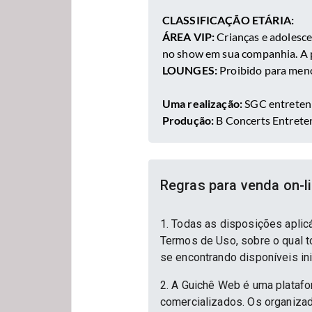
CLASSIFICAÇÃO ETÁRIA:
ÁREA VIP:
Crianças e adolesc
no show em sua companhia. A 
LOUNGES:
Proibido para meno
Uma realização:
SGC entrete
Produção:
B Concerts Entret
Regras para venda on-l
1. Todas as disposições aplic
Termos de Uso, sobre o qual to
se encontrando disponíveis in
2. A Guichê Web é uma platafo
comercializados. Os organizad