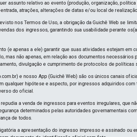
er assunto relativo ao evento (produção, organização, política
-entrada, atrações, alterações de datas e/ou local de realização
revisto nos Termos de Uso, a obrigação da Guichê Web se limit
endas dos ingressos, garantindo sua usabilidade perante os(a
nto (e apenas a ele) garantir que suas atividades estejam em 
indo, mas não apenas, em relação aos documentos necessários pa
namento, divulgação e cumprimento de protocolos de políticas sa
.com.br) e nosso App (Guichê Web) são os únicos canais ofici
 qualquer hipótese e aspecto, por ingressos adquiridos com 
erso do oficial.
 repudia a venda de ingressos para eventos irregulares, que n
segurança determinados pelas autoridades governamentais co
rança de todos.
rigatória a apresentação do ingresso impresso e assinado ou e