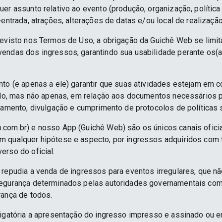
er assunto relativo ao evento (produção, organização, política
-entrada, atrações, alterações de datas e/ou local de realização
revisto nos Termos de Uso, a obrigação da Guichê Web se limit
endas dos ingressos, garantindo sua usabilidade perante os(a
nto (e apenas a ele) garantir que suas atividades estejam em 
indo, mas não apenas, em relação aos documentos necessários pa
namento, divulgação e cumprimento de protocolos de políticas sa
.com.br) e nosso App (Guichê Web) são os únicos canais ofici
 qualquer hipótese e aspecto, por ingressos adquiridos com 
erso do oficial.
 repudia a venda de ingressos para eventos irregulares, que n
segurança determinados pelas autoridades governamentais co
rança de todos.
rigatória a apresentação do ingresso impresso e assinado ou e