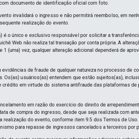
com documento de identificação oficial com foto.
ento invalidará o ingresso e não permitirá reembolso, em nenh
sequente realização do evento.
) é o único e exclusivo responsável por solicitar a transferênc
ichê Web não realiza tal transação por conta própria. A alteraç
 1 (uma) vez, qualquer alteração adicional dependerá de apro
 evidências de fraude de qualquer natureza no processo de c
 Os(as) usuários(as) entendem que estão sujeitos(as), inclus
e crédito em virtude do sistema antifraude das plataformas d
ancelamento em razão do exercício do direito de arrependime
 data de compra do ingresso, desde que seja realizada com an
 da realização do evento, conforme item 9.5 dos Termos de Uso.
anismo para repasse de ingressos cancelados a terceiros por p