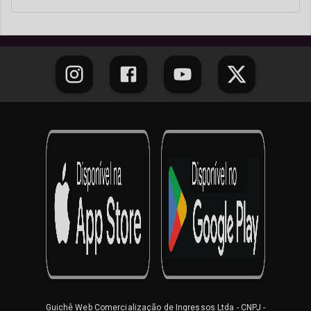
Guichê Web Comercialização de Ingressos Ltda
- CNPJ -