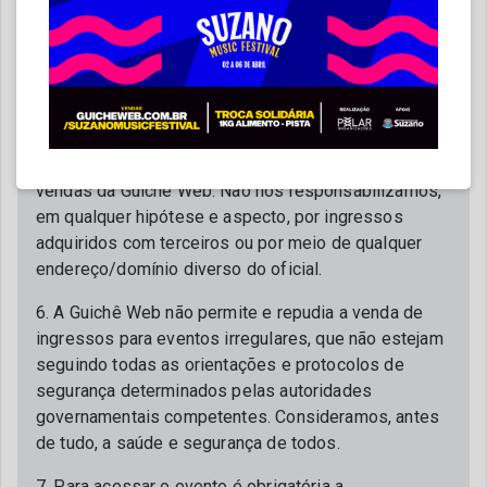
documentos necessários para sua realização (alvará
de autorização, licença de funcionamento, divulgação
e cumprimento de protocolos de políticas sanitárias,
entre outros).
5. Nosso site (www.guicheweb.com.br) e nosso App
(Guichê Web) são os únicos canais oficiais de
vendas da Guichê Web. Não nos responsabilizamos,
em qualquer hipótese e aspecto, por ingressos
adquiridos com terceiros ou por meio de qualquer
endereço/domínio diverso do oficial.
6. A Guichê Web não permite e repudia a venda de
ingressos para eventos irregulares, que não estejam
seguindo todas as orientações e protocolos de
segurança determinados pelas autoridades
governamentais competentes. Consideramos, antes
de tudo, a saúde e segurança de todos.
7. Para acessar o evento é obrigatória a