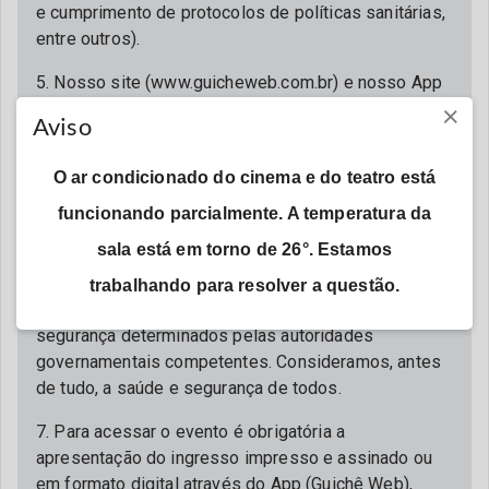
e cumprimento de protocolos de políticas sanitárias,
entre outros).
5. Nosso site (www.guicheweb.com.br) e nosso App
×
(Guichê Web) são os únicos canais oficiais de
Aviso
vendas da Guichê Web. Não nos responsabilizamos,
em qualquer hipótese e aspecto, por ingressos
O ar condicionado do cinema e do teatro está
adquiridos com terceiros ou por meio de qualquer
endereço/domínio diverso do oficial.
funcionando parcialmente. A temperatura da
sala está em torno de 26°. Estamos
6. A Guichê Web não permite e repudia a venda de
ingressos para eventos irregulares, que não estejam
trabalhando para resolver a questão.
seguindo todas as orientações e protocolos de
segurança determinados pelas autoridades
governamentais competentes. Consideramos, antes
de tudo, a saúde e segurança de todos.
7. Para acessar o evento é obrigatória a
apresentação do ingresso impresso e assinado ou
em formato digital através do App (Guichê Web),