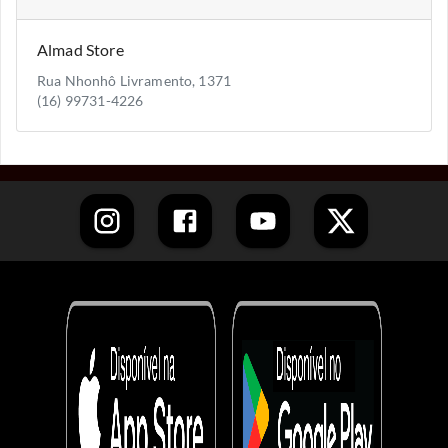
Almad Store
Rua Nhonhô Livramento, 1371
(16) 99731-4226