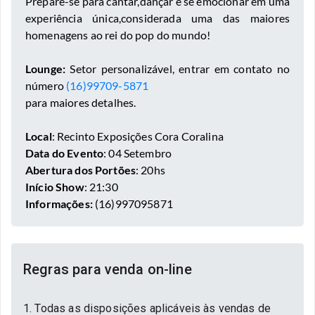
Prepare-se para cantar,dançar e se emocionar em uma
experiência única,considerada uma das maiores
homenagens ao rei do pop do mundo!
Lounge:
Setor personalizável,
entrar em contato no
número
(16)99709-5871
para maiores detalhes.
Local
: Recinto Exposições Cora Coralina
Data do Evento
:
04 Setembro
Abertura dos Portões
: 20hs
Início Show
: 21:30
Informações:
(16)997095871
Regras para venda on-line
1. Todas as disposições aplicáveis às vendas de