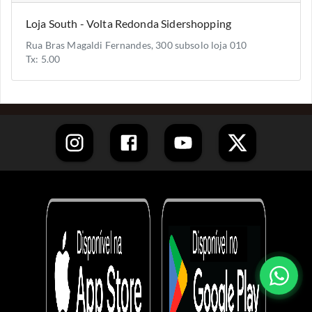
Loja South - Volta Redonda Sidershopping
Rua Bras Magaldi Fernandes, 300 subsolo loja 010
Tx: 5.00