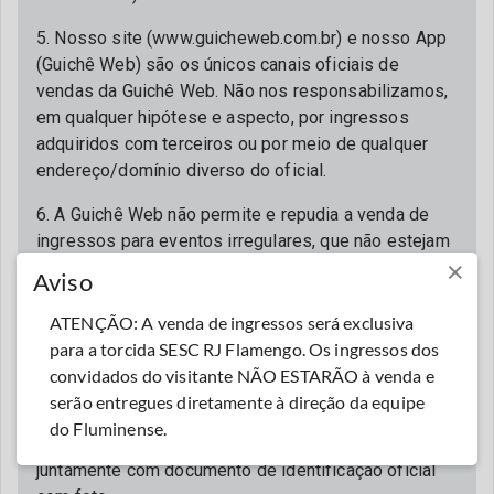
5. Nosso site (www.guicheweb.com.br) e nosso App
(Guichê Web) são os únicos canais oficiais de
vendas da Guichê Web. Não nos responsabilizamos,
em qualquer hipótese e aspecto, por ingressos
adquiridos com terceiros ou por meio de qualquer
endereço/domínio diverso do oficial.
6. A Guichê Web não permite e repudia a venda de
ingressos para eventos irregulares, que não estejam
×
seguindo todas as orientações e protocolos de
Aviso
segurança determinados pelas autoridades
governamentais competentes. Consideramos, antes
ATENÇÃO: A venda de ingressos será exclusiva
de tudo, a saúde e segurança de todos.
para a torcida SESC RJ Flamengo. Os ingressos dos
convidados do visitante NÃO ESTARÃO à venda e
7. Para acessar o evento é obrigatória a
serão entregues diretamente à direção da equipe
apresentação do ingresso impresso e assinado ou
do Fluminense.
em formato digital através do App (Guichê Web),
juntamente com documento de identificação oficial