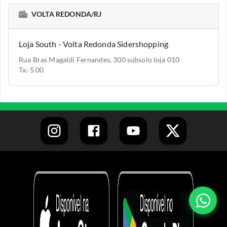
VOLTA REDONDA/RJ
Loja South - Volta Redonda Sidershopping
Rua Bras Magaldi Fernandes, 300 subsolo loja 010
Tx: 5.00