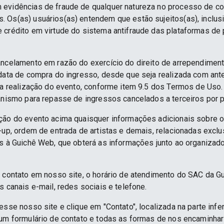
 evidências de fraude de qualquer natureza no processo de c
 Os(as) usuários(as) entendem que estão sujeitos(as), inclus
e crédito em virtude do sistema antifraude das plataformas d
ancelamento em razão do exercício do direito de arrependime
 data de compra do ingresso, desde que seja realizada com an
 da realização do evento, conforme item 9.5 dos Termos de Uso.
anismo para repasse de ingressos cancelados a terceiros por p
ção do evento acima quaisquer informações adicionais sobre 
e-up, ordem de entrada de artistas e demais, relacionadas excl
as à Guichê Web, que obterá as informações junto ao organizado
e contato em nosso site, o horário de atendimento do SAC da G
s canais e-mail, redes sociais e telefone.
esse nosso site e clique em "Contato", localizada na parte infe
 um formulário de contato e todas as formas de nos encaminh