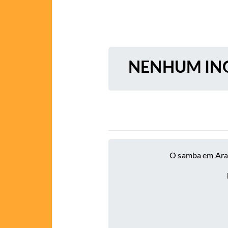
NENHUM ING
O samba em Arac