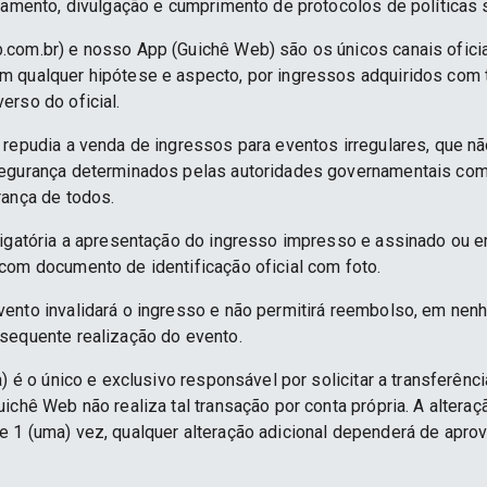
namento, divulgação e cumprimento de protocolos de políticas sa
.com.br) e nosso App (Guichê Web) são os únicos canais ofici
 qualquer hipótese e aspecto, por ingressos adquiridos com 
erso do oficial.
 repudia a venda de ingressos para eventos irregulares, que n
segurança determinados pelas autoridades governamentais co
rança de todos.
rigatória a apresentação do ingresso impresso e assinado ou e
com documento de identificação oficial com foto.
ento invalidará o ingresso e não permitirá reembolso, em nenh
sequente realização do evento.
) é o único e exclusivo responsável por solicitar a transferênc
ichê Web não realiza tal transação por conta própria. A alteraç
 1 (uma) vez, qualquer alteração adicional dependerá de apro