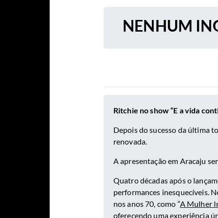
NENHUM ING
Ritchie no show “E a vida cont
Depois do sucesso da última to
renovada.
A apresentação em Aracaju será
Quatro décadas após o lançame
performances inesquecíveis. No
nos anos 70, como “
A Mulher In
oferecendo uma experiência ún