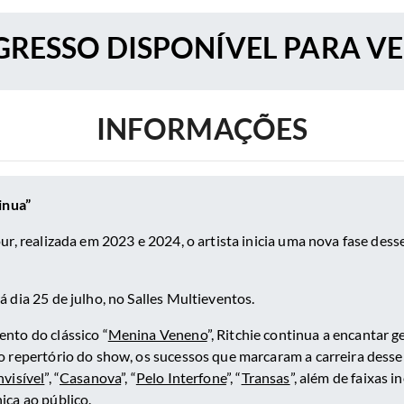
RESSO DISPONÍVEL PARA V
INFORMAÇÕES
inua”
ur, realizada em 2023 e 2024, o artista inicia uma nova fase dess
 dia 25 de julho, no Salles Multieventos.
nto do clássico “
Menina Veneno
”, Ritchie continua a encantar 
 repertório do show, os sucessos que marcaram a carreira desse 
visível
”, “
Casanova
”, “
Pelo Interfone
”, “
Transas
”, além de faixas i
ica ao público.