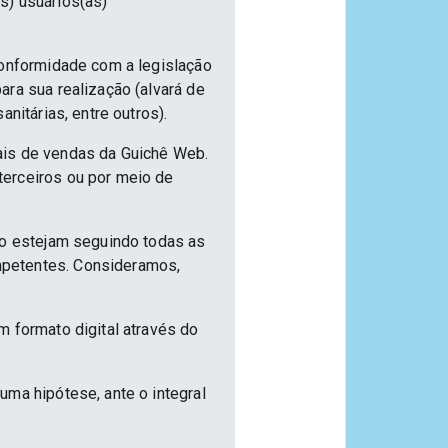
s) usuários(as)
conformidade com a legislação
ra sua realização (alvará de
nitárias, entre outros).
ais de vendas da Guichê Web.
terceiros ou por meio de
ão estejam seguindo todas as
mpetentes. Consideramos,
m formato digital através do
uma hipótese, ante o integral