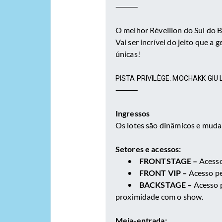
⸻
O melhor Réveillon do Sul do B
Vai ser incrível do jeito que a
únicas!
PISTA PRIVILÈGE: MOCHAKK GIU
⸻
Ingressos
Os lotes são dinâmicos e mud
Setores e acessos:
•
FRONTSTAGE –
Acesso
•
FRONT VIP –
Acesso pe
•
BACKSTAGE –
Acesso p
proximidade com o show.
Meia-entrada: