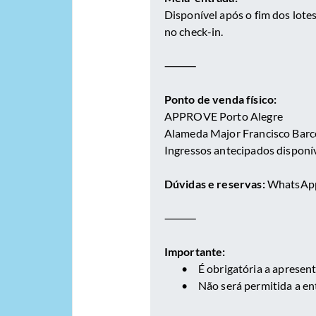
Disponível após o fim dos lote
no check-in.
⸻
Ponto de venda físico:
APPROVE Porto Alegre
Alameda Major Francisco Barcel
Ingressos antecipados disponív
Dúvidas e reservas:
WhatsAp
⸻
Importante:
•
É obrigatória a apresen
•
Não será permitida a e