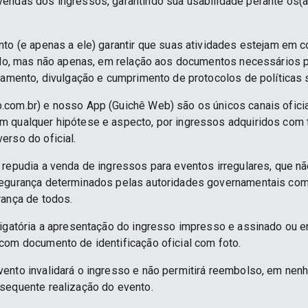
endas dos ingressos, garantindo sua usabilidade perante os(a
nto (e apenas a ele) garantir que suas atividades estejam em 
indo, mas não apenas, em relação aos documentos necessários pa
namento, divulgação e cumprimento de protocolos de políticas sa
.com.br) e nosso App (Guichê Web) são os únicos canais ofici
 qualquer hipótese e aspecto, por ingressos adquiridos com 
erso do oficial.
 repudia a venda de ingressos para eventos irregulares, que n
segurança determinados pelas autoridades governamentais co
rança de todos.
rigatória a apresentação do ingresso impresso e assinado ou e
com documento de identificação oficial com foto.
ento invalidará o ingresso e não permitirá reembolso, em nenh
sequente realização do evento.