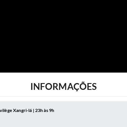
INFORMAÇÕES
ilège Xangri-lá | 23h às 9h