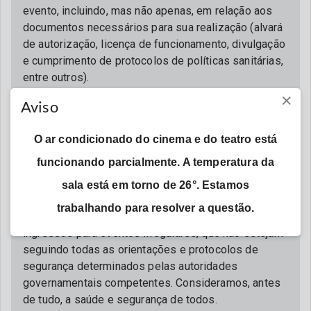
evento, incluindo, mas não apenas, em relação aos
documentos necessários para sua realização (alvará
de autorização, licença de funcionamento, divulgação
e cumprimento de protocolos de políticas sanitárias,
entre outros).
×
Aviso
5. Nosso site (www.guicheweb.com.br) e nosso App
(Guichê Web) são os únicos canais oficiais de
vendas da Guichê Web. Não nos responsabilizamos,
O ar condicionado do cinema e do teatro está
em qualquer hipótese e aspecto, por ingressos
funcionando parcialmente. A temperatura da
adquiridos com terceiros ou por meio de qualquer
sala está em torno de 26°. Estamos
endereço/domínio diverso do oficial.
trabalhando para resolver a questão.
6. A Guichê Web não permite e repudia a venda de
ingressos para eventos irregulares, que não estejam
seguindo todas as orientações e protocolos de
segurança determinados pelas autoridades
governamentais competentes. Consideramos, antes
de tudo, a saúde e segurança de todos.