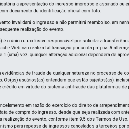
rigatória a apresentação do ingresso impresso e assinado ou e
com documento de identificação oficial com foto.
ento invalidará o ingresso e não permitirá reembolso, em nenh
sequente realização do evento.
) é o único e exclusivo responsável por solicitar a transferênc
ichê Web não realiza tal transação por conta própria. A alteraç
 1 (uma) vez, qualquer alteração adicional dependerá de apro
 evidências de fraude de qualquer natureza no processo de c
 Os(as) usuários(as) entendem que estão sujeitos(as), inclus
e crédito em virtude do sistema antifraude das plataformas d
ancelamento em razão do exercício do direito de arrependime
 data de compra do ingresso, desde que seja realizada com an
 da realização do evento, conforme item 9.5 dos Termos de Uso.
anismo para repasse de ingressos cancelados a terceiros por p