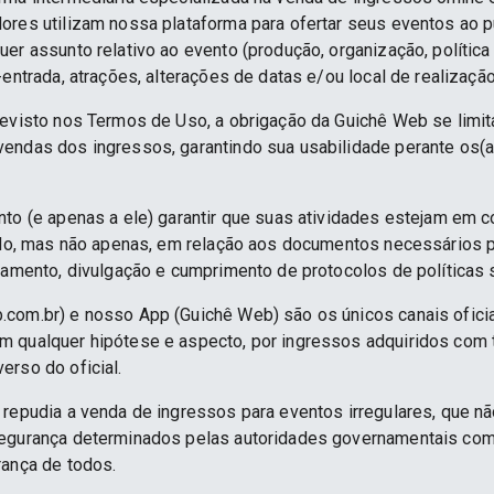
ores utilizam nossa plataforma para ofertar seus eventos ao p
er assunto relativo ao evento (produção, organização, política
-entrada, atrações, alterações de datas e/ou local de realização
revisto nos Termos de Uso, a obrigação da Guichê Web se limit
endas dos ingressos, garantindo sua usabilidade perante os(a
nto (e apenas a ele) garantir que suas atividades estejam em 
indo, mas não apenas, em relação aos documentos necessários pa
namento, divulgação e cumprimento de protocolos de políticas sa
.com.br) e nosso App (Guichê Web) são os únicos canais ofici
 qualquer hipótese e aspecto, por ingressos adquiridos com 
erso do oficial.
 repudia a venda de ingressos para eventos irregulares, que n
segurança determinados pelas autoridades governamentais co
rança de todos.