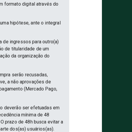
m formato digital através do
uma hipótese, ante o integral
ia de ingressos para outro(a)
ão de titularidade de um
vação da organização do
ompra serão recusadas,
ive, a não aprovações de
e pagamento (Mercado Pago,
nto deverão ser efetuadas em
tecedência mínima de 48
 O prazo de 48h busca evitar a
arte dos(as) usuários(as).