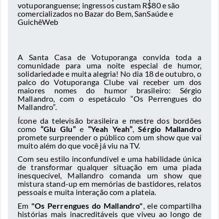
votuporanguense; ingressos custam R$80 e são
comercializados no Bazar do Bem, SanSaúde e
GuichêWeb
A Santa Casa de Votuporanga convida toda a
comunidade para uma noite especial de humor,
solidariedade e muita alegria! No dia 18 de outubro, o
palco do Votuporanga Clube vai receber um dos
maiores nomes do humor brasileiro: Sérgio
Mallandro, com o espetáculo “Os Perrengues do
Mallandro”.
Ícone da televisão brasileira e mestre dos bordões
como
“Glu Glu”
e
“Yeah Yeah”
,
Sérgio Mallandro
promete surpreender o público com um show que vai
muito além do que você já viu na TV.
Com seu estilo inconfundível e uma habilidade única
de transformar qualquer situação em uma piada
inesquecível, Mallandro comanda um show que
mistura stand-up em memórias de bastidores, relatos
pessoais e muita interação com a plateia.
Em
"Os Perrengues do Mallandro"
, ele compartilha
histórias mais inacreditáveis que viveu ao longo de