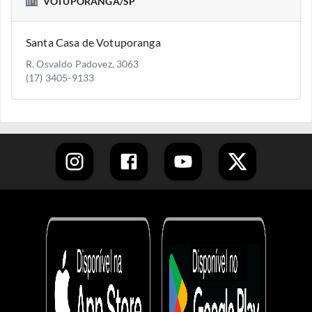
VOTUPORANGA/SP
Santa Casa de Votuporanga
R. Osvaldo Padovez, 3063
(17) 3405-9133