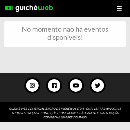
No momento não há eventos
disponíveis!
GUICHÊ WEB COMERCIALIZAÇÃO DE INGRESSOS LTDA - CNPJ 18.797.249/0001-35
TODOS OS PREÇOS E CONDIÇÕES COMERCIAIS ESTÃO SUJEITOS A ALTERAÇÃO
COMERCIAL SEM PRÉVIO AVISO.