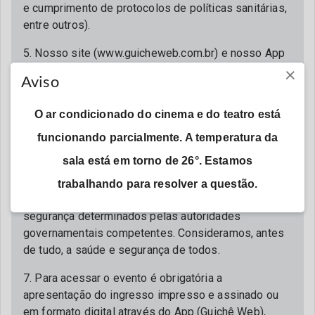
e cumprimento de protocolos de políticas sanitárias,
entre outros).
5. Nosso site (www.guicheweb.com.br) e nosso App
×
(Guichê Web) são os únicos canais oficiais de
Aviso
vendas da Guichê Web. Não nos responsabilizamos,
em qualquer hipótese e aspecto, por ingressos
O ar condicionado do cinema e do teatro está
adquiridos com terceiros ou por meio de qualquer
endereço/domínio diverso do oficial.
funcionando parcialmente. A temperatura da
sala está em torno de 26°. Estamos
6. A Guichê Web não permite e repudia a venda de
ingressos para eventos irregulares, que não estejam
trabalhando para resolver a questão.
seguindo todas as orientações e protocolos de
segurança determinados pelas autoridades
governamentais competentes. Consideramos, antes
de tudo, a saúde e segurança de todos.
7. Para acessar o evento é obrigatória a
apresentação do ingresso impresso e assinado ou
em formato digital através do App (Guichê Web),