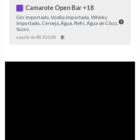
Camarote Open Bar +18
C
Gin Importado, Vodka Importada, Whisky
Importado, Cerveja, Água, Refri, Água de Côco,
Sucos
a partir de R$ 350,00