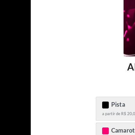
A
Pista
C
a partir de R$ 20,
Camarot
C