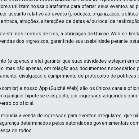
ores utilizam nossa plataforma para ofertar seus eventos ao p
er assunto relativo ao evento (produção, organização, política
-entrada, atrações, alterações de datas e/ou local de realização
revisto nos Termos de Uso, a obrigação da Guichê Web se limit
endas dos ingressos, garantindo sua usabilidade perante os(a
nto (e apenas a ele) garantir que suas atividades estejam em 
indo, mas não apenas, em relação aos documentos necessários pa
namento, divulgação e cumprimento de protocolos de políticas sa
.com.br) e nosso App (Guichê Web) são os únicos canais ofici
 qualquer hipótese e aspecto, por ingressos adquiridos com 
erso do oficial.
 repudia a venda de ingressos para eventos irregulares, que n
segurança determinados pelas autoridades governamentais co
rança de todos.