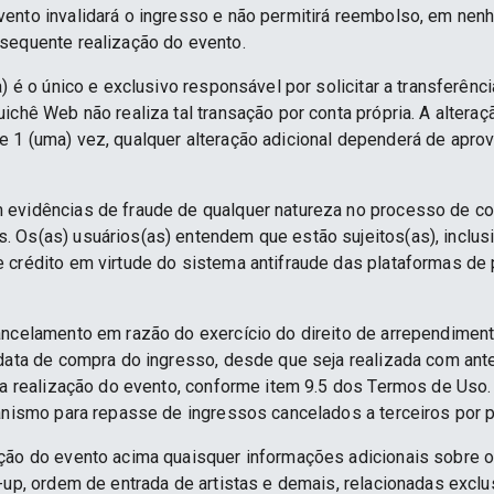
ento invalidará o ingresso e não permitirá reembolso, em nenh
sequente realização do evento.
) é o único e exclusivo responsável por solicitar a transferênc
ichê Web não realiza tal transação por conta própria. A alteraç
 1 (uma) vez, qualquer alteração adicional dependerá de apro
 evidências de fraude de qualquer natureza no processo de c
 Os(as) usuários(as) entendem que estão sujeitos(as), inclus
e crédito em virtude do sistema antifraude das plataformas d
ancelamento em razão do exercício do direito de arrependime
 data de compra do ingresso, desde que seja realizada com an
 da realização do evento, conforme item 9.5 dos Termos de Uso.
anismo para repasse de ingressos cancelados a terceiros por p
ção do evento acima quaisquer informações adicionais sobre 
e-up, ordem de entrada de artistas e demais, relacionadas excl