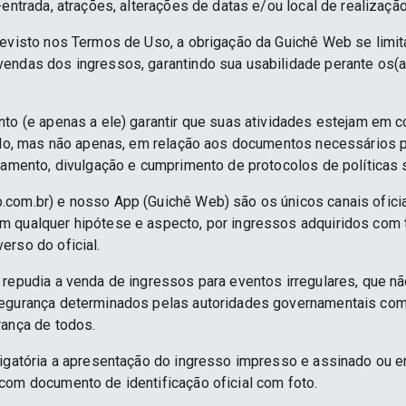
-entrada, atrações, alterações de datas e/ou local de realização
revisto nos Termos de Uso, a obrigação da Guichê Web se limit
endas dos ingressos, garantindo sua usabilidade perante os(a
nto (e apenas a ele) garantir que suas atividades estejam em 
indo, mas não apenas, em relação aos documentos necessários pa
namento, divulgação e cumprimento de protocolos de políticas sa
.com.br) e nosso App (Guichê Web) são os únicos canais ofici
 qualquer hipótese e aspecto, por ingressos adquiridos com 
erso do oficial.
 repudia a venda de ingressos para eventos irregulares, que n
segurança determinados pelas autoridades governamentais co
rança de todos.
rigatória a apresentação do ingresso impresso e assinado ou e
com documento de identificação oficial com foto.