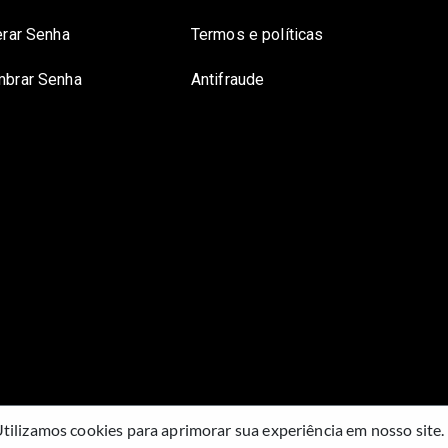
erar Senha
Termos e políticas
brar Senha
Antifraude
tilizamos cookies para aprimorar sua experiência em nosso site.
Guichê Web Comercialização de Ingressos Ltda
- CNPJ -
18.797.249/0001-35