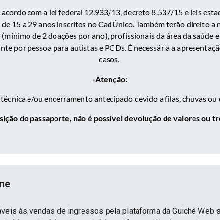
e acordo com a lei federal 12.933/13, decreto 8.537/15 e leis est
a de 15 a 29 anos inscritos no CadÚnico. Também terão direito a m
e (mínimo de 2 doações por ano), profissionais da área da saúde e
te por pessoa para autistas e PCDs. É necessária a apresentaçã
casos.
-Atenção:
técnica e/ou encerramento antecipado devido a filas, chuvas ou 
sição do passaporte, não é possível devolução de valores ou tr
ine
áveis às vendas de ingressos pela plataforma da Guichê Web 