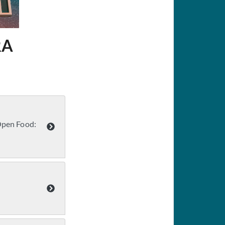
RA
 Open Food: