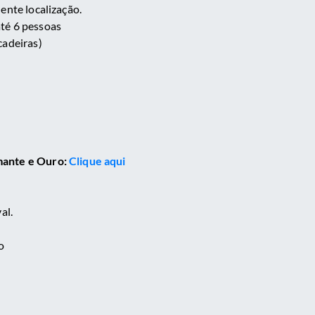
ente localização.
té 6 pessoas
cadeiras)
mante e Ouro:
Clique aqui
al.
o