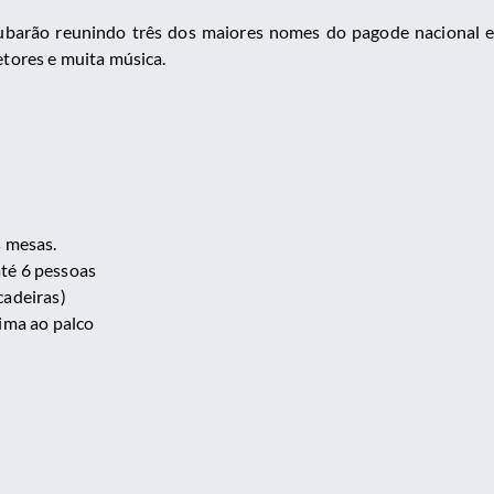
ubarão reunindo três dos maiores nomes do pagode nacional 
etores e muita música.
s mesas.
té 6 pessoas
cadeiras)
xima ao palco