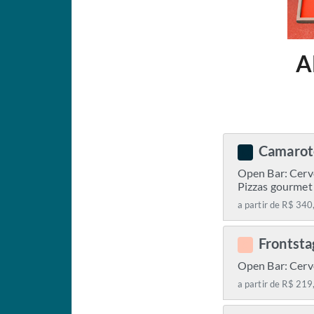
A
Camarot
C
Open Bar: Cerve
Pizzas gourmet 
a partir de R$ 340
Frontst
C
Open Bar: Cerve
a partir de R$ 219