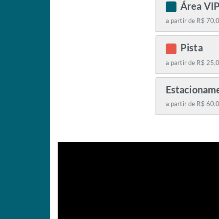
Área VI
C
a partir de R$ 70,
Pista
C
a partir de R$ 25,
Estacionam
a partir de R$ 60,