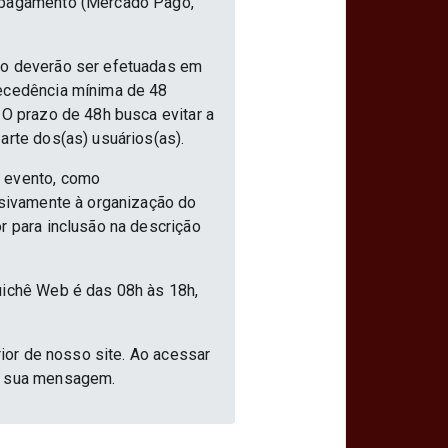
e pagamento (Mercado Pago,
nto deverão ser efetuadas em
tecedência mínima de 48
 O prazo de 48h busca evitar a
arte dos(as) usuários(as).
o evento, como
usivamente à organização do
r para inclusão na descrição
uichê Web é das 08h às 18h,
rior de nosso site. Ao acessar
ar sua mensagem.