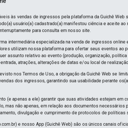
ine
áveis às vendas de ingressos pela plataforma da Guichê Web 
do(a) usuário(a) cadastrado(a) manifestou ciência e aceite ao
interruptamente para consulta em nosso site.
rma intermediária especializada na venda de ingressos online 
ores utilizam nossa plataforma para ofertar seus eventos ao p
er assunto relativo ao evento (produção, organização, política
-entrada, atrações, alterações de datas e/ou local de realização
revisto nos Termos de Uso, a obrigação da Guichê Web se limit
endas dos ingressos, garantindo sua usabilidade perante os(a
nto (e apenas a ele) garantir que suas atividades estejam em 
indo, mas não apenas, em relação aos documentos necessários pa
namento, divulgação e cumprimento de protocolos de políticas sa
.com.br) e nosso App (Guichê Web) são os únicos canais ofici