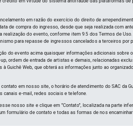
e crédito em virtude do sistema antifraude das plataformas d
ancelamento em razão do exercício do direito de arrependime
 data de compra do ingresso, desde que seja realizada com an
 da realização do evento, conforme item 9.5 dos Termos de Uso.
anismo para repasse de ingressos cancelados a terceiros por p
ção do evento acima quaisquer informações adicionais sobre 
e-up, ordem de entrada de artistas e demais, relacionadas excl
as à Guichê Web, que obterá as informações junto ao organizado
e contato em nosso site, o horário de atendimento do SAC da G
s canais e-mail, redes sociais e telefone.
esse nosso site e clique em "Contato", localizada na parte infe
 um formulário de contato e todas as formas de nos encaminh