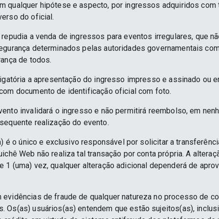
 qualquer hipótese e aspecto, por ingressos adquiridos com 
erso do oficial.
 repudia a venda de ingressos para eventos irregulares, que n
segurança determinados pelas autoridades governamentais co
rança de todos.
rigatória a apresentação do ingresso impresso e assinado ou e
com documento de identificação oficial com foto.
ento invalidará o ingresso e não permitirá reembolso, em nenh
sequente realização do evento.
) é o único e exclusivo responsável por solicitar a transferênc
ichê Web não realiza tal transação por conta própria. A alteraç
 1 (uma) vez, qualquer alteração adicional dependerá de apro
 evidências de fraude de qualquer natureza no processo de c
 Os(as) usuários(as) entendem que estão sujeitos(as), inclus