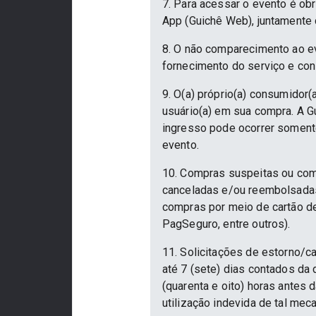
7. Para acessar o evento é ob
App (Guichê Web), juntamente 
8. O não comparecimento ao ev
fornecimento do serviço e con
9. O(a) próprio(a) consumidor(a
usuário(a) em sua compra. A Gu
ingresso pode ocorrer somente
evento.
10. Compras suspeitas ou com
canceladas e/ou reembolsadas.
compras por meio de cartão d
PagSeguro, entre outros).
11. Solicitações de estorno/c
até 7 (sete) dias contados da
(quarenta e oito) horas antes
utilização indevida de tal mec