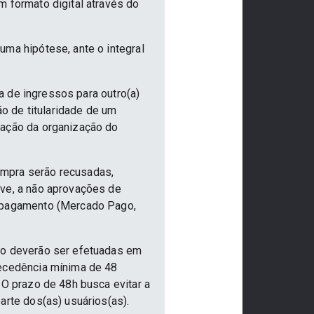
m formato digital através do
uma hipótese, ante o integral
ia de ingressos para outro(a)
ão de titularidade de um
vação da organização do
ompra serão recusadas,
ive, a não aprovações de
e pagamento (Mercado Pago,
nto deverão ser efetuadas em
tecedência mínima de 48
 O prazo de 48h busca evitar a
arte dos(as) usuários(as).