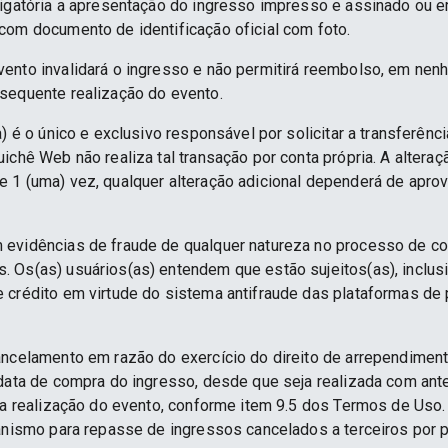
rigatória a apresentação do ingresso impresso e assinado ou e
com documento de identificação oficial com foto.
ento invalidará o ingresso e não permitirá reembolso, em nenh
sequente realização do evento.
) é o único e exclusivo responsável por solicitar a transferênc
ichê Web não realiza tal transação por conta própria. A alteraç
 1 (uma) vez, qualquer alteração adicional dependerá de apro
 evidências de fraude de qualquer natureza no processo de c
 Os(as) usuários(as) entendem que estão sujeitos(as), inclus
e crédito em virtude do sistema antifraude das plataformas d
ancelamento em razão do exercício do direito de arrependime
 data de compra do ingresso, desde que seja realizada com an
 da realização do evento, conforme item 9.5 dos Termos de Uso.
anismo para repasse de ingressos cancelados a terceiros por p