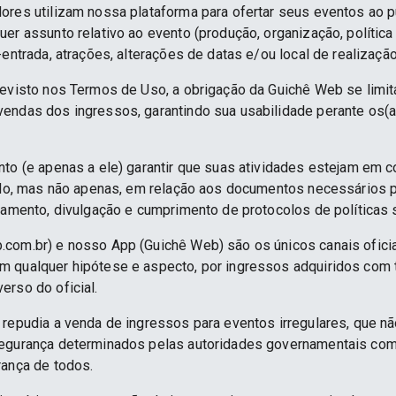
ores utilizam nossa plataforma para ofertar seus eventos ao p
er assunto relativo ao evento (produção, organização, política
-entrada, atrações, alterações de datas e/ou local de realização
revisto nos Termos de Uso, a obrigação da Guichê Web se limit
endas dos ingressos, garantindo sua usabilidade perante os(a
nto (e apenas a ele) garantir que suas atividades estejam em 
indo, mas não apenas, em relação aos documentos necessários pa
namento, divulgação e cumprimento de protocolos de políticas sa
.com.br) e nosso App (Guichê Web) são os únicos canais ofici
 qualquer hipótese e aspecto, por ingressos adquiridos com 
erso do oficial.
 repudia a venda de ingressos para eventos irregulares, que n
segurança determinados pelas autoridades governamentais co
rança de todos.