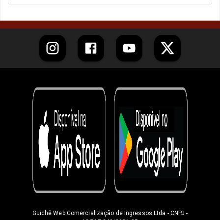
Guichê Web Comercialização de Ingressos Ltda
- CNPJ -