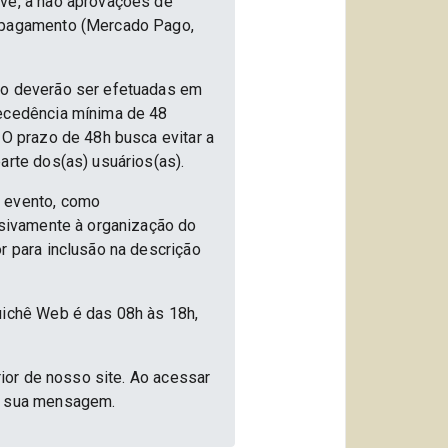
ive, a não aprovações de
e pagamento (Mercado Pago,
nto deverão ser efetuadas em
tecedência mínima de 48
 O prazo de 48h busca evitar a
arte dos(as) usuários(as).
o evento, como
usivamente à organização do
r para inclusão na descrição
uichê Web é das 08h às 18h,
rior de nosso site. Ao acessar
ar sua mensagem.