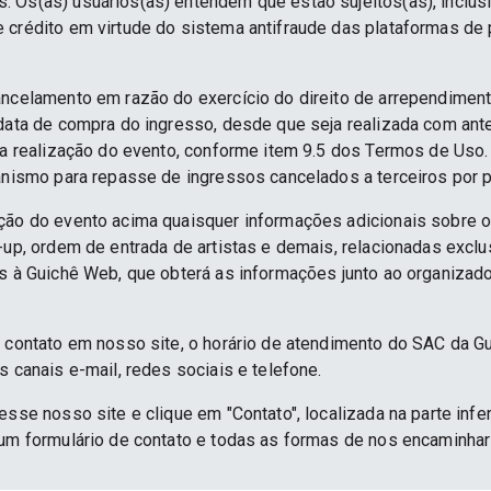
 Os(as) usuários(as) entendem que estão sujeitos(as), inclus
e crédito em virtude do sistema antifraude das plataformas d
ancelamento em razão do exercício do direito de arrependime
 data de compra do ingresso, desde que seja realizada com an
 da realização do evento, conforme item 9.5 dos Termos de Uso.
anismo para repasse de ingressos cancelados a terceiros por p
ção do evento acima quaisquer informações adicionais sobre 
e-up, ordem de entrada de artistas e demais, relacionadas excl
as à Guichê Web, que obterá as informações junto ao organizado
e contato em nosso site, o horário de atendimento do SAC da G
s canais e-mail, redes sociais e telefone.
esse nosso site e clique em "Contato", localizada na parte infe
 um formulário de contato e todas as formas de nos encaminh