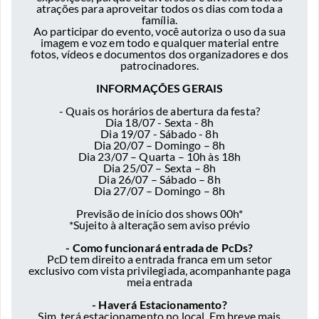
atrações para aproveitar todos os dias com toda a
família.
Ao participar do evento, você autoriza o uso da sua
imagem e voz em todo e qualquer material entre
fotos, vídeos e documentos dos organizadores e dos
patrocinadores.
INFORMAÇÕES GERAIS
- Quais os horários de abertura da festa?
Dia 18/07 - Sexta - 8h
Dia 19/07 - Sábado - 8h
Dia 20/07 – Domingo – 8h
Dia 23/07 – Quarta – 10h às 18h
Dia 25/07 – Sexta – 8h
Dia 26/07 – Sábado – 8h
Dia 27/07 – Domingo – 8h
Previsão de início dos shows 00h*
*Sujeito à alteração sem aviso prévio
- Como funcionará entrada de PcDs?
PcD tem direito a entrada franca em um setor
exclusivo com vista privilegiada, acompanhante paga
meia entrada
- Haverá Estacionamento?
Sim, terá estacionamento no local. Em breve mais