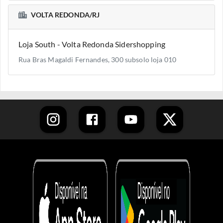
VOLTA REDONDA/RJ
Loja South - Volta Redonda Sidershopping
Rua Bras Magaldi Fernandes, 300 subsolo loja 010