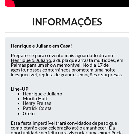
INFORMAÇÕES
Henrique e Juliano em Casa!
Prepare-se para o evento mais aguardado do ano!
Henrique & Juliano
, a dupla que arrasta multidões, em
Palmas para um show memorável. No dia
17 de
agosto
, nossos conterrâneos prometem uma noite
inesquecível, repleta de grandes emoções e surpresas.
Line-UP
Henrique e Juliano
Murilo Huff
Henry Freitas
Patrick Costa
Grelo
Essa festa imperdível trará convidados de peso que
completarão essa celebração até o amanhecer! É a
oportunidade perfeita para vivenciar uma experiência