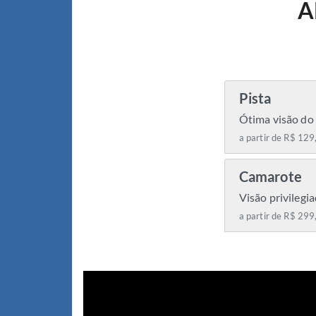
A
Pista
Ótima visão do 
a partir de R$ 129
Camarote
Visão privilegi
a partir de R$ 299