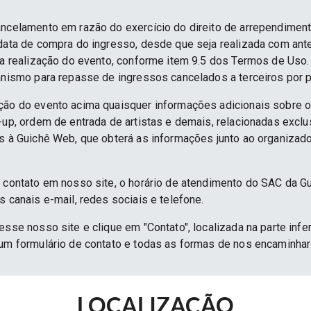
ancelamento em razão do exercício do direito de arrependime
 data de compra do ingresso, desde que seja realizada com an
 da realização do evento, conforme item 9.5 dos Termos de Uso.
anismo para repasse de ingressos cancelados a terceiros por p
ção do evento acima quaisquer informações adicionais sobre 
e-up, ordem de entrada de artistas e demais, relacionadas excl
as à Guichê Web, que obterá as informações junto ao organizado
e contato em nosso site, o horário de atendimento do SAC da G
s canais e-mail, redes sociais e telefone.
esse nosso site e clique em "Contato", localizada na parte infe
 um formulário de contato e todas as formas de nos encaminh
LOCALIZAÇÃO