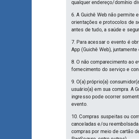
qualquer endereço/domínio div
6. A Guichê Web não permite e
orientações e protocolos de 
antes de tudo, a saúde e segu
7. Para acessar o evento é ob
App (Guichê Web), juntamente 
8. O não comparecimento ao ev
fornecimento do serviço e con
9. O(a) próprio(a) consumidor(a
usuário(a) em sua compra. A Gu
ingresso pode ocorrer somente
evento.
10. Compras suspeitas ou com
canceladas e/ou reembolsadas.
compras por meio de cartão d
PagSeguro, entre outros).