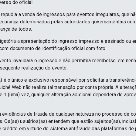
erso do oficial.
 repudia a venda de ingressos para eventos irregulares, que n
segurança determinados pelas autoridades governamentais co
rança de todos.
rigatória a apresentação do ingresso impresso e assinado ou e
com documento de identificação oficial com foto.
ento invalidará o ingresso e não permitirá reembolso, em nenh
sequente realização do evento.
) é o único e exclusivo responsável por solicitar a transferênc
ichê Web não realiza tal transação por conta própria. A alteraç
 1 (uma) vez, qualquer alteração adicional dependerá de apro
 evidências de fraude de qualquer natureza no processo de c
 Os(as) usuários(as) entendem que estão sujeitos(as), inclus
e crédito em virtude do sistema antifraude das plataformas d