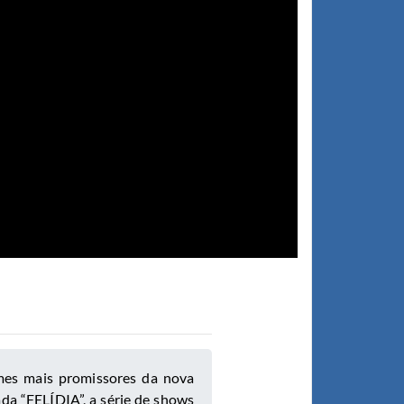
mes mais promissores da nova
lada
“FELÍDIA”
, a série de shows