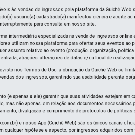
áveis às vendas de ingressos pela plataforma da Guichê Web 
do(a) usuário(a) cadastrado(a) manifestou ciência e aceite ao
interruptamente para consulta em nosso site.
rma intermediária especializada na venda de ingressos online 
ores utilizam nossa plataforma para ofertar seus eventos ao p
er assunto relativo ao evento (produção, organização, política
-entrada, atrações, alterações de datas e/ou local de realização
revisto nos Termos de Uso, a obrigação da Guichê Web se limit
endas dos ingressos, garantindo sua usabilidade perante os(a
nto (e apenas a ele) garantir que suas atividades estejam em 
indo, mas não apenas, em relação aos documentos necessários pa
namento, divulgação e cumprimento de protocolos de políticas sa
.com.br) e nosso App (Guichê Web) são os únicos canais ofici
 qualquer hipótese e aspecto, por ingressos adquiridos com 