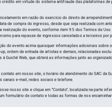
e crédito em virtude do sistema antifraude das plataformas d
ancelamento em razão do exercício do direito de arrependime
 data de compra do ingresso, desde que seja realizada com an
 da realização do evento, conforme item 9.5 dos Termos de Uso.
anismo para repasse de ingressos cancelados a terceiros por p
ção do evento acima quaisquer informações adicionais sobre 
e-up, ordem de entrada de artistas e demais, relacionadas excl
as à Guichê Web, que obterá as informações junto ao organizado
e contato em nosso site, o horário de atendimento do SAC da G
s canais e-mail, redes sociais e telefone.
esse nosso site e clique em "Contato", localizada na parte infe
 um formulário de contato e todas as formas de nos encaminh