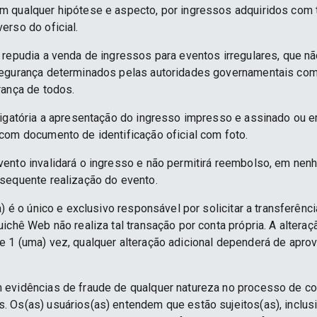
 qualquer hipótese e aspecto, por ingressos adquiridos com 
erso do oficial.
 repudia a venda de ingressos para eventos irregulares, que n
segurança determinados pelas autoridades governamentais co
rança de todos.
rigatória a apresentação do ingresso impresso e assinado ou e
com documento de identificação oficial com foto.
ento invalidará o ingresso e não permitirá reembolso, em nenh
sequente realização do evento.
) é o único e exclusivo responsável por solicitar a transferênc
ichê Web não realiza tal transação por conta própria. A alteraç
 1 (uma) vez, qualquer alteração adicional dependerá de apro
 evidências de fraude de qualquer natureza no processo de c
 Os(as) usuários(as) entendem que estão sujeitos(as), inclus