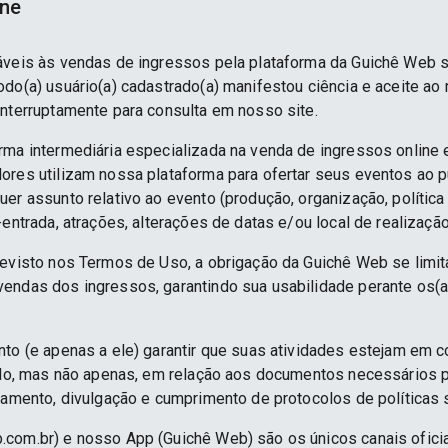
ine
áveis às vendas de ingressos pela plataforma da Guichê Web 
do(a) usuário(a) cadastrado(a) manifestou ciência e aceite ao
interruptamente para consulta em nosso site.
rma intermediária especializada na venda de ingressos online 
ores utilizam nossa plataforma para ofertar seus eventos ao p
er assunto relativo ao evento (produção, organização, política
-entrada, atrações, alterações de datas e/ou local de realização
revisto nos Termos de Uso, a obrigação da Guichê Web se limit
endas dos ingressos, garantindo sua usabilidade perante os(a
nto (e apenas a ele) garantir que suas atividades estejam em 
indo, mas não apenas, em relação aos documentos necessários pa
namento, divulgação e cumprimento de protocolos de políticas sa
.com.br) e nosso App (Guichê Web) são os únicos canais ofici