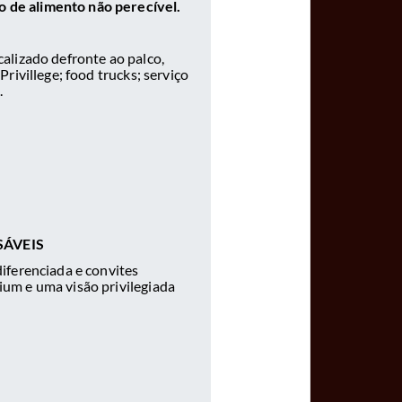
o de alimento não perecível.
calizado defronte ao palco,
rivillege; food trucks; serviço
.
SÁVEIS
diferenciada e convites
ium e uma visão privilegiada