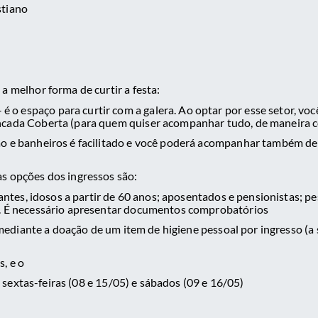
stiano
a melhor forma de curtir a festa:
 é o espaço para curtir com a galera. Ao optar por esse setor, vo
ncada Coberta (para quem quiser acompanhar tudo, de maneira c
ão e banheiros é facilitado e você poderá acompanhar também de 
s opções dos ingressos são:
ntes, idosos a partir de 60 anos; aposentados e pensionistas; pe
). É necessário apresentar documentos comprobatórios
diante a doação de um item de higiene pessoal por ingresso (a s
;
s, e o
s sextas-feiras (08 e 15/05) e sábados (09 e 16/05)