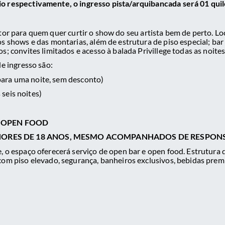
o respectivamente, o ingresso pista/arquibancada será 01 quil
tor para quem quer curtir o show do seu artista bem de perto. Lo
s shows e das montarias, além de estrutura de piso especial; bar P
s; convites limitados e acesso à balada Privillege todas as noites
de ingresso são:
para uma noite, sem desconto)
 seis noites)
 OPEN FOOD
NORES DE 18 ANOS, MESMO ACOMPANHADOS DE RESPON
, o espaço oferecerá serviço de open bar e open food. Estrutura 
com piso elevado, segurança, banheiros exclusivos, bebidas prem