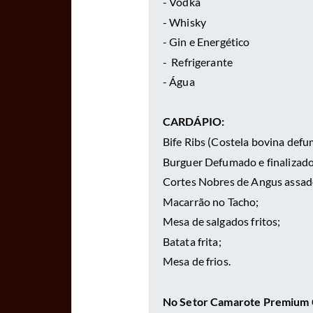
- Vodka
- Whisky
- Gin e Energético
- Refrigerante
- Água
CARDÁPIO:
Bife Ribs (Costela bovina defu
Burguer Defumado e finalizado 
Cortes Nobres de Angus assado
Macarrão no Tacho;
Mesa de salgados fritos;
Batata frita;
Mesa de frios.
No Setor Camarote Premium Ca