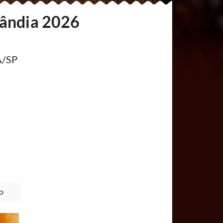
lândia 2026
A/SP
o