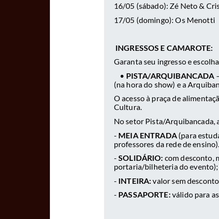
16/05 (sábado): Zé Neto & Cri
17/05 (domingo): Os Menotti
INGRESSOS E CAMAROTE:
Garanta seu ingresso e escolha 
•
PISTA/ARQUIBANCADA
–
(na hora do show) e a Arquiba
O acesso à praça de alimentaç
Cultura.
No setor Pista/Arquibancada, a
-
MEIA ENTRADA
(para estuda
professores da rede de ensino
-
SOLIDÁRIO:
com desconto, me
portaria/bilheteria do evento)
-
INTEIRA:
valor sem desconto
-
PASSAPORTE:
válido para a