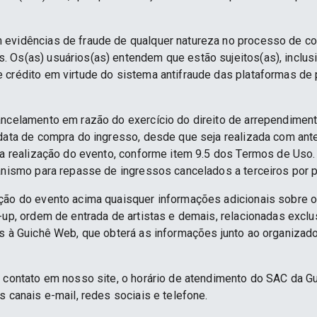
 evidências de fraude de qualquer natureza no processo de c
 Os(as) usuários(as) entendem que estão sujeitos(as), inclus
e crédito em virtude do sistema antifraude das plataformas d
ancelamento em razão do exercício do direito de arrependime
 data de compra do ingresso, desde que seja realizada com an
 da realização do evento, conforme item 9.5 dos Termos de Uso.
anismo para repasse de ingressos cancelados a terceiros por p
ção do evento acima quaisquer informações adicionais sobre 
e-up, ordem de entrada de artistas e demais, relacionadas excl
as à Guichê Web, que obterá as informações junto ao organizado
e contato em nosso site, o horário de atendimento do SAC da G
s canais e-mail, redes sociais e telefone.