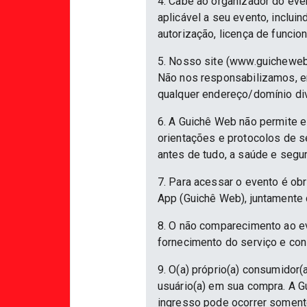
4. Cabe ao organizador do eve
aplicável a seu evento, inclu
autorização, licença de funcio
5. Nosso site (www.guicheweb
Não nos responsabilizamos, em
qualquer endereço/domínio div
6. A Guichê Web não permite e
orientações e protocolos de 
antes de tudo, a saúde e segu
7. Para acessar o evento é ob
App (Guichê Web), juntamente 
8. O não comparecimento ao ev
fornecimento do serviço e con
9. O(a) próprio(a) consumidor(a
usuário(a) em sua compra. A Gu
ingresso pode ocorrer somente