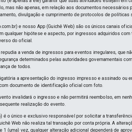
nto (e apenas a ele) garantir que suas atividades estejam em 
indo, mas não apenas, em relação aos documentos necessários pa
namento, divulgação e cumprimento de protocolos de políticas sa
.com.br) e nosso App (Guichê Web) são os únicos canais ofici
 qualquer hipótese e aspecto, por ingressos adquiridos com 
erso do oficial.
 repudia a venda de ingressos para eventos irregulares, que n
segurança determinados pelas autoridades governamentais co
rança de todos.
rigatória a apresentação do ingresso impresso e assinado ou e
com documento de identificação oficial com foto.
ento invalidará o ingresso e não permitirá reembolso, em nenh
sequente realização do evento.
) é o único e exclusivo responsável por solicitar a transferênc
ichê Web não realiza tal transação por conta própria. A alteraç
 1 (uma) vez, qualquer alteração adicional dependerá de apro