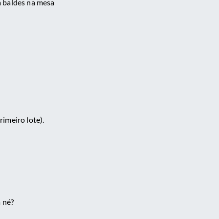
m baldes na mesa
imeiro lote).
a né?