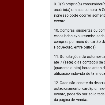
9. O(a) próprio(a) consumidor(a
usuário(a) em sua compra. A Gu
ingresso pode ocorrer somente
evento.
10. Compras suspeitas ou com
canceladas e/ou reembolsadas.
compras por meio de cartão d
PagSeguro, entre outros).
11. Solicitações de estorno/c
até 7 (sete) dias contados da
(quarenta e oito) horas antes
utilização indevida de tal mec
12. Caso não conste da descri
estacionamento, cardápio, lin
evento, poderão ser solicitad
da página de vendas.