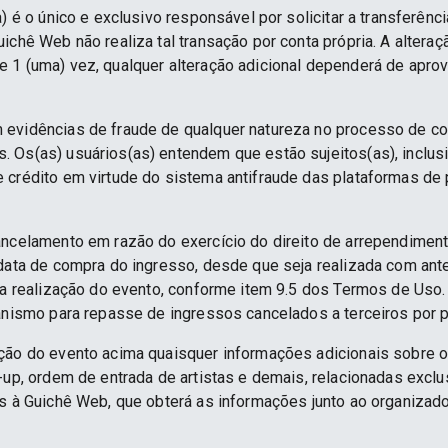
) é o único e exclusivo responsável por solicitar a transferênc
ichê Web não realiza tal transação por conta própria. A alteraç
 1 (uma) vez, qualquer alteração adicional dependerá de apro
 evidências de fraude de qualquer natureza no processo de c
 Os(as) usuários(as) entendem que estão sujeitos(as), inclus
e crédito em virtude do sistema antifraude das plataformas d
ancelamento em razão do exercício do direito de arrependime
 data de compra do ingresso, desde que seja realizada com an
 da realização do evento, conforme item 9.5 dos Termos de Uso.
anismo para repasse de ingressos cancelados a terceiros por p
ção do evento acima quaisquer informações adicionais sobre 
e-up, ordem de entrada de artistas e demais, relacionadas excl
as à Guichê Web, que obterá as informações junto ao organizado