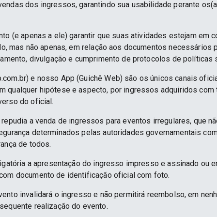
endas dos ingressos, garantindo sua usabilidade perante os(a
nto (e apenas a ele) garantir que suas atividades estejam em 
indo, mas não apenas, em relação aos documentos necessários pa
namento, divulgação e cumprimento de protocolos de políticas sa
.com.br) e nosso App (Guichê Web) são os únicos canais ofici
 qualquer hipótese e aspecto, por ingressos adquiridos com 
erso do oficial.
 repudia a venda de ingressos para eventos irregulares, que n
segurança determinados pelas autoridades governamentais co
rança de todos.
rigatória a apresentação do ingresso impresso e assinado ou e
com documento de identificação oficial com foto.
ento invalidará o ingresso e não permitirá reembolso, em nenh
sequente realização do evento.