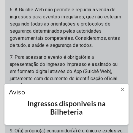
6. A Guichê Web não permite e repudia a venda de
ingressos para eventos irregulares, que não estejam
seguindo todas as orientações e protocolos de
segurança determinados pelas autoridades
governamentais competentes. Consideramos, antes
de tudo, a saúde e segurança de todos.
7. Para acessar o evento é obrigatória a
apresentação do ingresso impresso e assinado ou
em formato digital através do App (Guichê Web),
juntamente com documento de identificação oficial
com foto.
×
Aviso
8. O não comparecimento ao evento invalidará o
Ingressos disponiveis na
ingresso e não permitirá reembolso, em nenhuma
Bilheteria
hipótese, ante o integral fornecimento do serviço e
consequente realização do evento.
9. O(a) próprio(a) consumidor(a) é o único e exclusivo