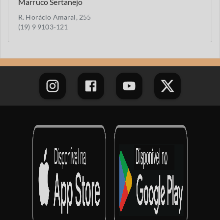
Marruco Sertanejo
R. Horácio Amaral, 255
(19) 9 9103-121