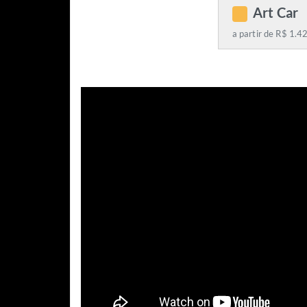
Art Car
C
a partir de R$ 1.4