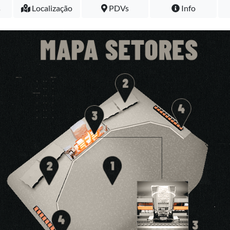
s
Localização
PDVs
Info