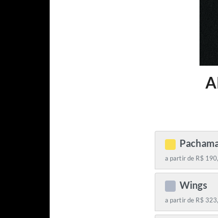
A
Pacham
C
a partir de R$ 190
Wings
C
a partir de R$ 323