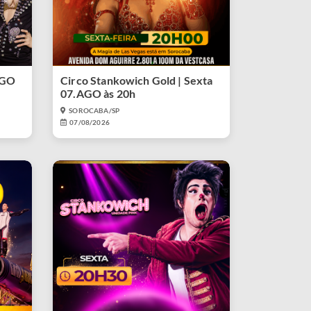
AGO
Circo Stankowich Gold | Sexta
07.AGO às 20h
SOROCABA/SP
07/08/2026