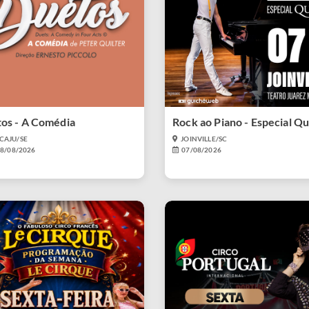
os - A Comédia
Rock ao Piano - Especial Q
CAJU/SE
JOINVILLE/SC
08/08/2026
07/08/2026