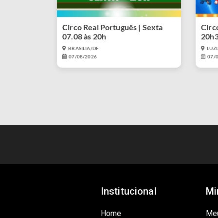
Circo Real Português | Sexta
Circo
07.08 às 20h
20h
BRASILIA/DF
LUZ
07/08/2026
07/
Institucional
Mi
Home
Me