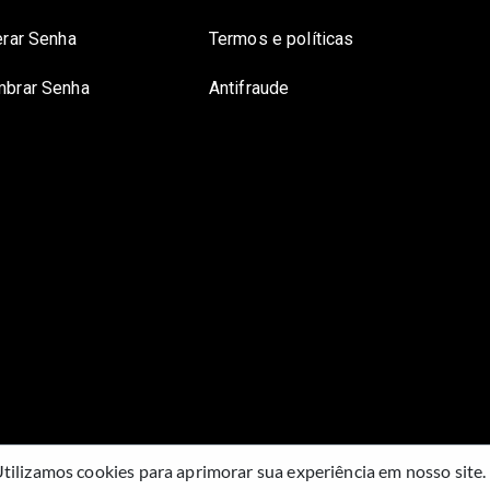
erar Senha
Termos e políticas
brar Senha
Antifraude
tilizamos cookies para aprimorar sua experiência em nosso site.
Guichê Web Comercialização de Ingressos Ltda
- CNPJ -
18.797.249/0001-35