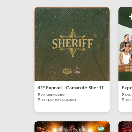
41ª Expoari - Camarote Sheriff
Expo
ARIQUEMES/RO
SAO 
de 31/07 até 09/08/2026
de 0