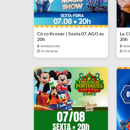
Circo Kroner | Sexta 07.AGO às
Le C
20h
20h
IPATINGA/MG
IND
07/08/2026
07/