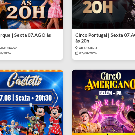
irque | Sexta 07.AGO às
Circo Portugal | Sexta 07.
às 20h
AIATUBA/SP
ARACAJU/SE
08/2026
07/08/2026