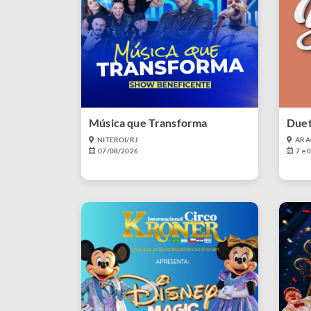
Música que Transforma
Duet
NITEROI/RJ
ARA
07/08/2026
7 e 