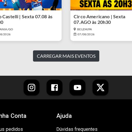
 Castelli | Sexta 07.08 às
Circo Americano | Sexta
30
07.AGO às 20h30
IANIA/GO
BELEM/PA
08/2026
07/08/2026
CARREGAR MAIS EVENTOS
nha Conta
Ajuda
us pedidos
Dúvidas frequentes