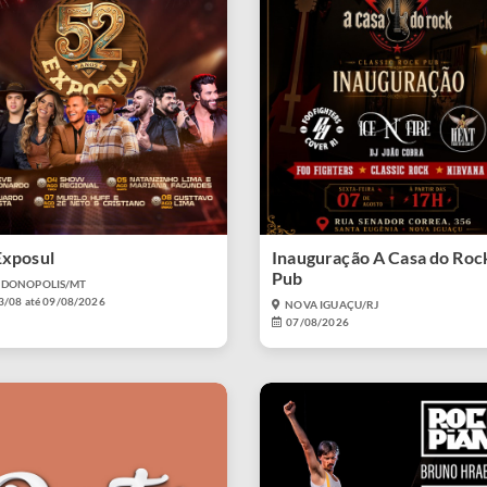
Exposul
Inauguração A Casa do Roc
Pub
DONOPOLIS/MT
3/08 até 09/08/2026
NOVA IGUAÇU/RJ
07/08/2026