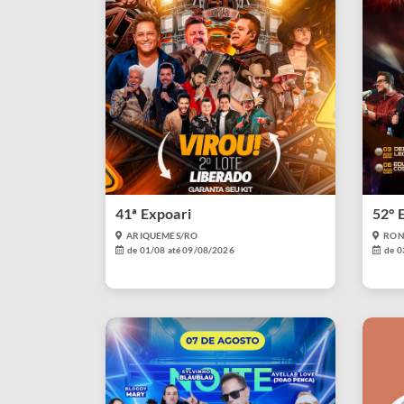
41ª Expoari
52° 
ARIQUEMES/RO
RON
de 01/08 até 09/08/2026
de 0