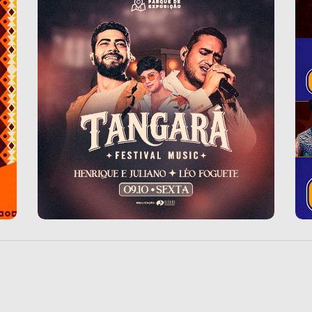
TANGARA DA SERRA/MT
B
e
Tangará Festival Music
B
09/10/2026
D