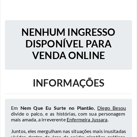
NENHUM INGRESSO
DISPONÍVEL PARA
VENDA ONLINE
INFORMAÇÕES
Em
Nem Que Eu Surte no Plantão
,
Diego Besou
divide o palco, e as histórias, com sua personagem
mais amada, a irreverente
Enfermeira Jussara
.
Juntos, eles mergulham nas situações mais inusitadas
vividas dentro da área da saúde: plantões caóticos,