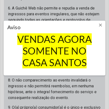
6. A Guichê Web não permite e repudia a venda de
ingressos para eventos irregulares, que não estejam
seguindo todas as orientações e protocolos de
×
segurança determinados pelas autoridades
Aviso
governamentais competentes. Consideramos, antes
VENDAS AGORA
de tudo, a saúde e segurança de todos.
7. Para acessar o evento é obrigatória a
SOMENTE NO
apresentação do ingresso impresso e assinado ou
em formato digital através do App (Guichê Web),
CASA SANTOS
juntamente com documento de identificação oficial
com foto.
8. O não comparecimento ao evento invalidará o
ingresso e não permitirá reembolso, em nenhuma
hipótese, ante o integral fornecimento do serviço e
consequente realização do evento.
9. O(a) próprio(a) consumidor(a) é o único e exclusivo