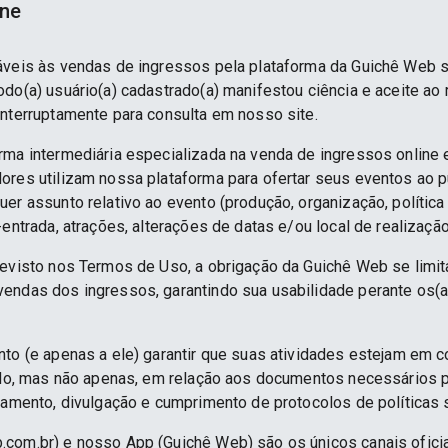
ine
áveis às vendas de ingressos pela plataforma da Guichê Web 
do(a) usuário(a) cadastrado(a) manifestou ciência e aceite ao
interruptamente para consulta em nosso site.
rma intermediária especializada na venda de ingressos online 
ores utilizam nossa plataforma para ofertar seus eventos ao p
er assunto relativo ao evento (produção, organização, política
-entrada, atrações, alterações de datas e/ou local de realização
revisto nos Termos de Uso, a obrigação da Guichê Web se limit
endas dos ingressos, garantindo sua usabilidade perante os(a
nto (e apenas a ele) garantir que suas atividades estejam em 
indo, mas não apenas, em relação aos documentos necessários pa
namento, divulgação e cumprimento de protocolos de políticas sa
.com.br) e nosso App (Guichê Web) são os únicos canais ofici