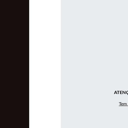
ATENÇ
Tem 