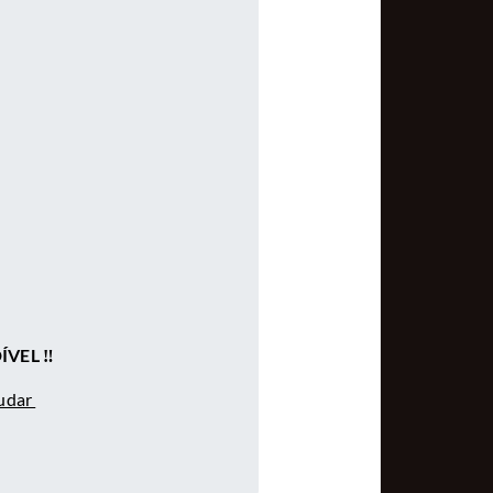
VEL ‼️
judar