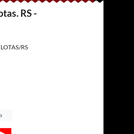
tas. RS -
 PELOTAS/RS
o