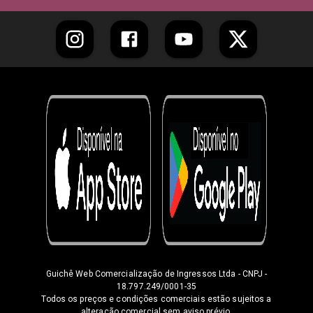
Guichê Web Comercialização de Ingressos Ltda
- CNPJ -
18.797.249/0001-35
Todos os preços e condições comerciais estão sujeitos a
alteração comercial sem aviso prévio.