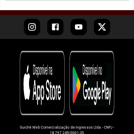
Guichê Web Comercialização de Ingressos Ltda
- CNPJ -
18.797.249/0001-35