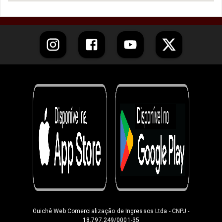
Guichê Web Comercialização de Ingressos Ltda
- CNPJ -
18.797.249/0001-35