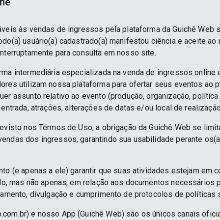
ine
áveis às vendas de ingressos pela plataforma da Guichê Web 
do(a) usuário(a) cadastrado(a) manifestou ciência e aceite ao
interruptamente para consulta em nosso site.
rma intermediária especializada na venda de ingressos online 
ores utilizam nossa plataforma para ofertar seus eventos ao p
er assunto relativo ao evento (produção, organização, política
-entrada, atrações, alterações de datas e/ou local de realização
revisto nos Termos de Uso, a obrigação da Guichê Web se limit
endas dos ingressos, garantindo sua usabilidade perante os(a
nto (e apenas a ele) garantir que suas atividades estejam em 
indo, mas não apenas, em relação aos documentos necessários pa
namento, divulgação e cumprimento de protocolos de políticas sa
.com.br) e nosso App (Guichê Web) são os únicos canais ofici