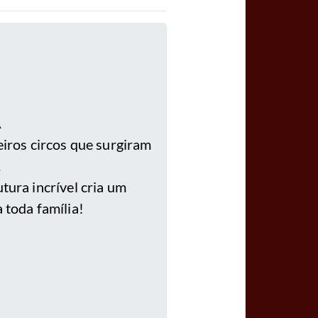
A
eiros circos que surgiram
.
tura incrível cria um
 toda família!