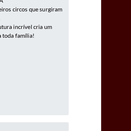
MA
eiros circos que surgiram
.
tura incrível cria um
 toda família!