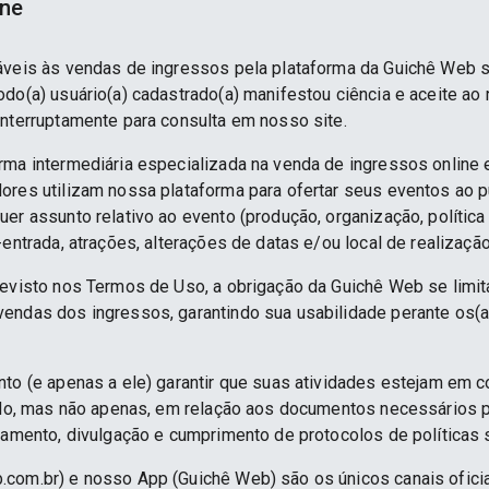
ine
áveis às vendas de ingressos pela plataforma da Guichê Web 
do(a) usuário(a) cadastrado(a) manifestou ciência e aceite ao
interruptamente para consulta em nosso site.
rma intermediária especializada na venda de ingressos online 
ores utilizam nossa plataforma para ofertar seus eventos ao p
er assunto relativo ao evento (produção, organização, política
-entrada, atrações, alterações de datas e/ou local de realização
revisto nos Termos de Uso, a obrigação da Guichê Web se limit
endas dos ingressos, garantindo sua usabilidade perante os(a
nto (e apenas a ele) garantir que suas atividades estejam em 
indo, mas não apenas, em relação aos documentos necessários pa
namento, divulgação e cumprimento de protocolos de políticas sa
.com.br) e nosso App (Guichê Web) são os únicos canais ofici