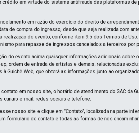
e crédito em virtude do sistema antifraude das plataformas d
ancelamento em razão do exercício do direito de arrependime
 data de compra do ingresso, desde que seja realizada com an
 da realização do evento, conforme item 9.5 dos Termos de Uso.
anismo para repasse de ingressos cancelados a terceiros por p
ção do evento acima quaisquer informações adicionais sobre 
e-up, ordem de entrada de artistas e demais, relacionadas excl
as à Guichê Web, que obterá as informações junto ao organizado
e contato em nosso site, o horário de atendimento do SAC da G
s canais e-mail, redes sociais e telefone.
esse nosso site e clique em "Contato", localizada na parte infe
 um formulário de contato e todas as formas de nos encaminh