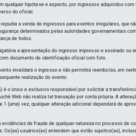
 qualquer hipótese e aspecto, por ingressos adquiridos com 
erso do oficial.
 repudia a venda de ingressos para eventos irregulares, que n
segurança determinados pelas autoridades governamentais co
rança de todos.
rigatória a apresentação do ingresso impresso e assinado ou e
com documento de identificação oficial com foto.
ento invalidará o ingresso e não permitirá reembolso, em nenh
sequente realização do evento.
) é o único e exclusivo responsável por solicitar a transferênc
ichê Web não realiza tal transação por conta própria. A alteraç
 1 (uma) vez, qualquer alteração adicional dependerá de apro
 evidências de fraude de qualquer natureza no processo de c
 Os(as) usuários(as) entendem que estão sujeitos(as), inclus