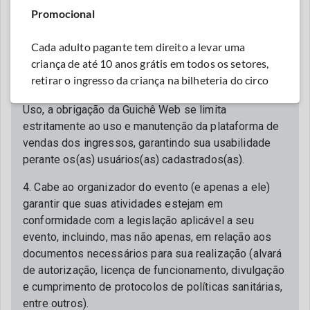
Promocional
evento (produção, organização, política de vendas,
precificação, setorização, políticas de meia-entrada,
Cada adulto pagante tem direito a levar uma
atrações, alterações de datas e/ou local de
criança de até 10 anos grátis em todos os setores,
realização do evento, entre outros).
retirar o ingresso da criança na bilheteria do circo
3. Como livremente aceito e previsto nos Termos de
Uso, a obrigação da Guichê Web se limita
estritamente ao uso e manutenção da plataforma de
vendas dos ingressos, garantindo sua usabilidade
perante os(as) usuários(as) cadastrados(as).
4. Cabe ao organizador do evento (e apenas a ele)
garantir que suas atividades estejam em
conformidade com a legislação aplicável a seu
evento, incluindo, mas não apenas, em relação aos
documentos necessários para sua realização (alvará
de autorização, licença de funcionamento, divulgação
e cumprimento de protocolos de políticas sanitárias,
entre outros).